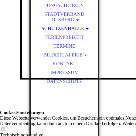
JUNGSCHÜTZEN
CHRONIK
VEREINSFAHNEN
STADTVERBAND
OLSBERG
PATRONAT
MITGLIEDSVEREINE
SCHÜTZENHALLE
BEITRITTSFORMULAR
STADTSCHÜTZENKÖNIGE
BESTUHLUNGSPLAN
FERIENFREIZEIT
HALLEN INVENTAR
TERMINE
HALLENBELEGUNG
BILDERGALERIE
SCHÜTZENFEST 2025 -
KONTAKT
SCHÜTZENFEST 2018 - 2024
IMPRESSUM
SCHÜTZENFEST 2011 - 2017
DATENSCHUTZ
SCHÜTZENFEST 2006 - 2010
Cookie-Einstellungen
Diese Webseite verwendet Cookies, um Besuchern ein optimales Nutzerer
Datenverarbeitung kann dann auch in einem Drittland erfolgen. Weiter
Technisch notwendige